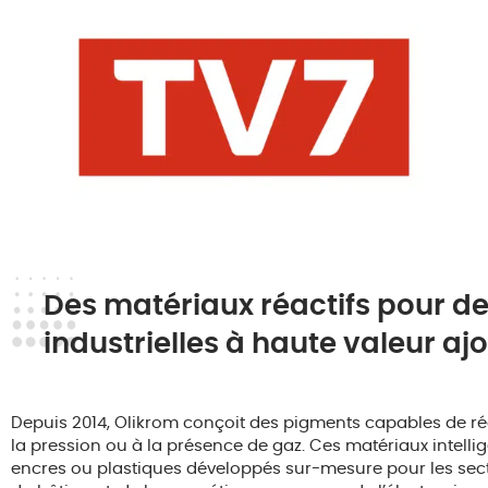
Des
matériaux
réactifs
pour
d
industrielles
à
haute
valeur
aj
Depuis
2014,
Olikrom
conçoit
des
pigments
capables
de
r
la
pression
ou
à
la
présence
de
gaz.
Ces
matériaux
intelli
encres
ou
plastiques
développés
sur-
mesure
pour
les
sec