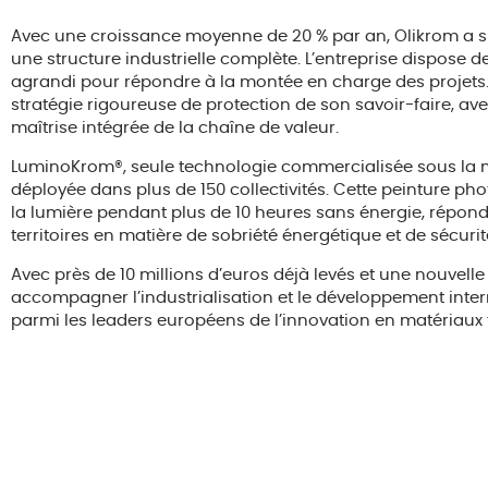
Avec
une
croissance
moyenne
de
20 %
par
an,
Olikrom
a
une
structure
industrielle
complète.
L’entreprise
dispose
d
agrandi
pour
répondre
à
la
montée
en
charge
des
projets
stratégie
rigoureuse
de
protection
de
son
savoir-
faire,
av
maîtrise
intégrée
de
la
chaîne
de
valeur.
LuminoKrom®,
seule
technologie
commercialisée
sous
la
déployée
dans
plus
de
150
collectivités.
Cette
peinture
pho
la
lumière
pendant
plus
de
10
heures
sans
énergie,
répon
territoires
en
matière
de
sobriété
énergétique
et
de
sécuri
Avec
près
de
10
millions
d’euros
déjà
levés
et
une
nouvell
accompagner
l’industrialisation
et
le
développement
inte
parmi
les
leaders
européens
de
l’innovation
en
matériaux