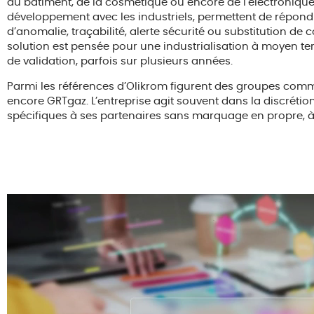
du
bâtiment,
de
la
cosmétique
ou
encore
de
l’électroniqu
développement
avec
les
industriels,
permettent
de
répond
d’anomalie,
traçabilité,
alerte
sécurité
ou
substitution
de
c
solution
est
pensée
pour
une
industrialisation
à
moyen
t
de
validation,
parfois
sur
plusieurs
années.
Parmi
les
références
d’Olikrom
figurent
des
groupes
com
encore
GRTgaz.
L’entreprise
agit
souvent
dans
la
discrétio
spécifiques
à
ses
partenaires
sans
marquage
en
propre,