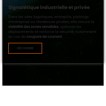
Signalétique industrielle et privée
Dans les sites logistiques, entrepôts, parkings
d’entreprise ou résidences privées, elle assure la
visibilité des zones sensibles
, optimise les
déplacements et renforce la sécurité, notamment
en cas de
coupure de courant
.
DÉCOUVRIR