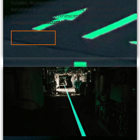
rurales, écoquartiers), le mobilier urbain, les
escaliers publics, ou encore les passages piétons,
la peinture photoluminescente agit comme un
marquage de sécurité
visible chaque nuit.
DÉCOUVRIR