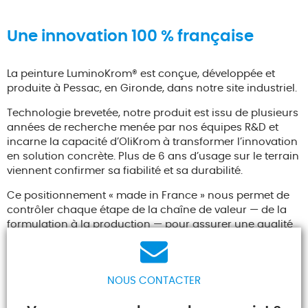
Une innovation 100 % française
La peinture LuminoKrom® est conçue, développée et
produite à Pessac, en Gironde, dans notre site industriel.
Technologie brevetée, notre produit est issu de plusieurs
années de recherche menée par nos équipes R&D et
incarne la capacité d’OliKrom à transformer l’innovation
en solution concrète. Plus de 6 ans d’usage sur le terrain
viennent confirmer sa fiabilité et sa durabilité.
Ce positionnement « made in France » nous permet de
contrôler chaque étape de la chaîne de valeur — de la
formulation à la production — pour assurer une qualité
constante, une traçabilité totale et une grande réactivité
face aux besoins spécifiques de nos clients.
Avec plus de 6 ans de retour d’expérience sur le terrain,
NOUS CONTACTER
LuminoKrom® a démontré sa robustesse, sa
performance et sa durabilité, même dans des conditions