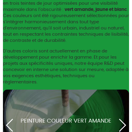
en trois teintes de jour optimisées pour une visibilité
maximale dans l’obscurité :
vert amande, jaune et blanc
.
Ces couleurs ont été rigoureusement sélectionnées pour
s’intégrer harmonieusement dans tout type
d’environnement, qu’il soit urbain, industriel ou naturel,
tout en respectant les contraintes techniques de lisibilité,
de contraste et de durabilité.
D’autres coloris sont actuellement en phase de
développement pour enrichir la gamme. Et pour les
projets aux spécificités uniques, notre équipe R&D peut
concevoir en interne une solution sur mesure, adaptée à
vos exigences esthétiques, techniques ou
réglementaires.
PEINTURE COULEUR VERT AMANDE