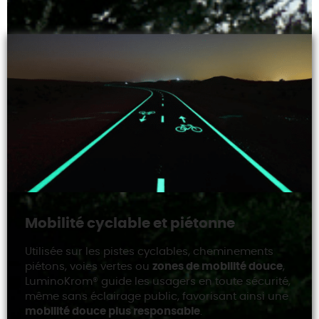
Mobilité cyclable et piétonne
Utilisée sur les pistes cyclables, cheminements
piétons, voies vertes ou
zones de mobilité douce
,
LuminoKrom® guide les usagers en toute sécurité,
même sans éclairage public, favorisant ainsi une
mobilité douce plus responsable
.