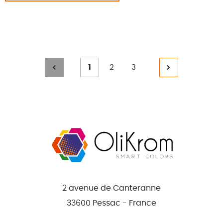
Page
Page
Page
1
2
3
Navigation
%TEXT%
%TEXT%
%TEXT%
%TEXT%
des
articles
2 avenue de Canteranne
33600 Pessac - France