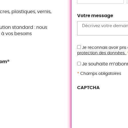
res, plastiques, vernis,
Votre message
ution standard : nous
 à vos besoins
RGPD
Je reconnais avoir pris
protection des données.
*
rom®
Je souhaite m’abonn
*
Champs obligatoires
CAPTCHA