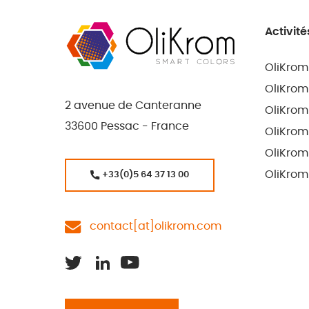
Activité
OliKrom
OliKrom
2 avenue de Canteranne
OliKrom
33600 Pessac - France
OliKrom
OliKrom
OliKrom
+33(0)5 64 37 13 00
contact[at]olikrom.com