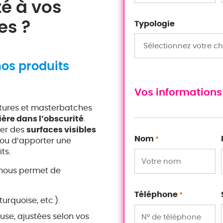
é à vos
es ?
Typologie
os produits
Vos informations
ntures et masterbatches
ière dans l’obscurité
.
éer des
surfaces visibles
Nom
*
, ou d’apporter une
ts.
s nous permet de
Téléphone
*
urquoise, etc.).
euse, ajustées selon vos