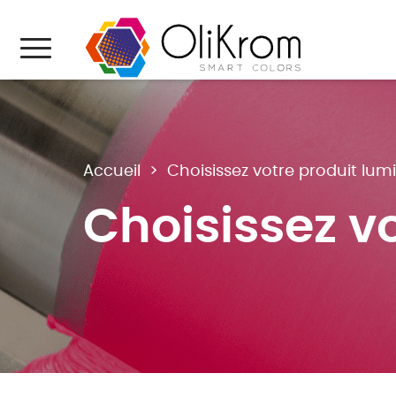
Aller au texte
Aller au menu
Menu
Accueil
>
Choisissez votre produit lum
Choisissez v