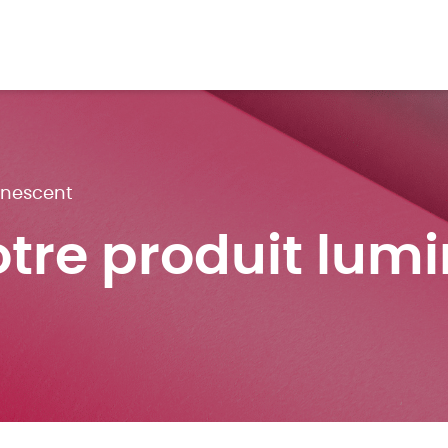
inescent
otre produit lum