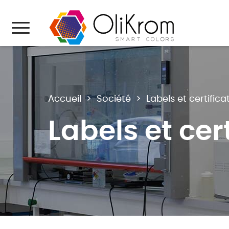
Aller au texte
Aller au menu
Menu
Accueil
>
Société
>
Labels et certifica
Labels et cer