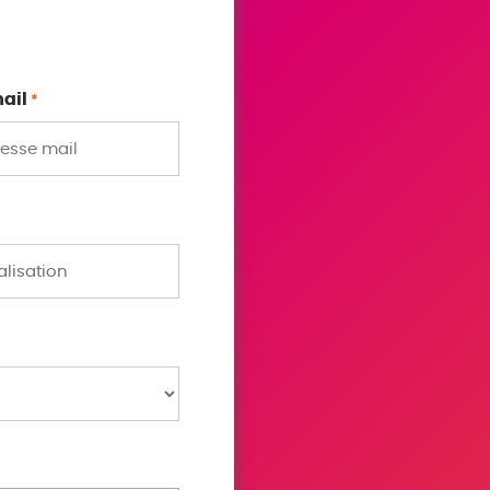
ail
*