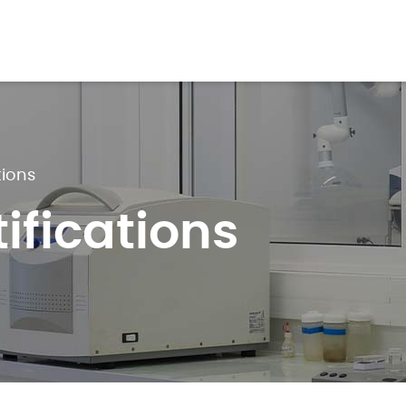
tions
tifications