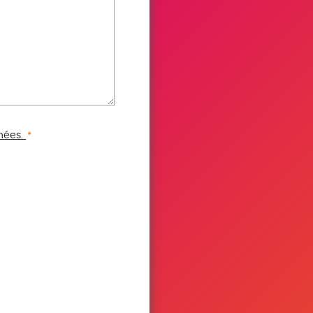
nées.
*