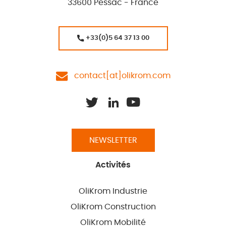
33600 Pessac - France
+33(0)5 64 37 13 00
contact[at]olikrom.com
NEWSLETTER
Activités
OliKrom Industrie
OliKrom Construction
OliKrom Mobilité