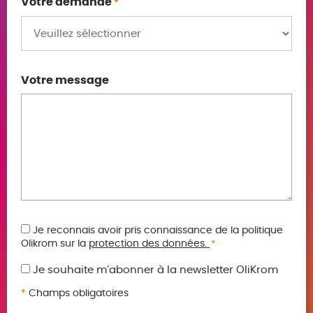
Votre demande
*
Votre message
RGPD
Je reconnais avoir pris connaissance de la politique
Olikrom sur la
protection des données.
*
*
Je souhaite m’abonner à la newsletter OliKrom
*
Champs obligatoires