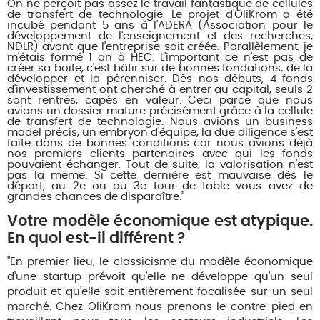
On ne perçoit pas assez le travail fantastique de cellules
de transfert de technologie. Le projet d'OliKrom a été
incubé pendant 5 ans à l'ADERA (Association pour le
développement de l'enseignement et des recherches,
NDLR) avant que l'entreprise soit créée. Parallèlement, je
m'étais formé 1 an à HEC. L'important ce n'est pas de
créer sa boîte, c'est bâtir sur de bonnes fondations, de la
développer et la pérenniser. Dès nos débuts, 4 fonds
d'investissement ont cherché à entrer au capital, seuls 2
sont rentrés, capés en valeur. Ceci parce que nous
avions un dossier mature précisément grâce à la cellule
de transfert de technologie. Nous avions un business
model précis, un embryon d'équipe, la due diligence s'est
faite dans de bonnes conditions car nous avions déjà
nos premiers clients partenaires avec qui les fonds
pouvaient échanger. Tout de suite, la valorisation n'est
pas la même. Si cette dernière est mauvaise dès le
départ, au 2e ou au 3e tour de table vous avez de
grandes chances de disparaître."
Votre modèle économique est atypique.
En quoi est-il différent ?
"En premier lieu, le classicisme du modèle économique
d'une startup prévoit qu'elle ne développe qu'un seul
produit et qu'elle soit entièrement focalisée sur un seul
marché. Chez OliKrom nous prenons le contre-pied en