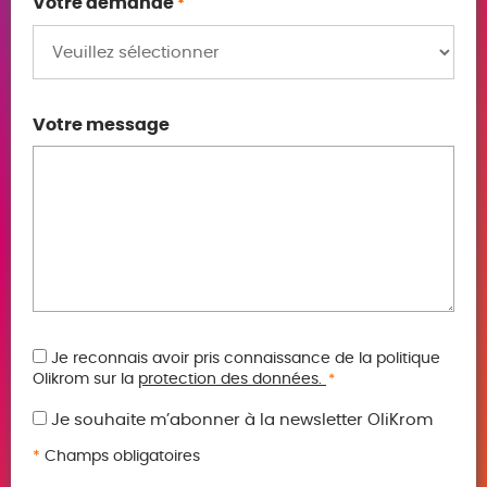
Votre demande
*
Votre message
RGPD
Je reconnais avoir pris connaissance de la politique
Olikrom sur la
protection des données.
*
*
Je souhaite m’abonner à la newsletter OliKrom
*
Champs obligatoires