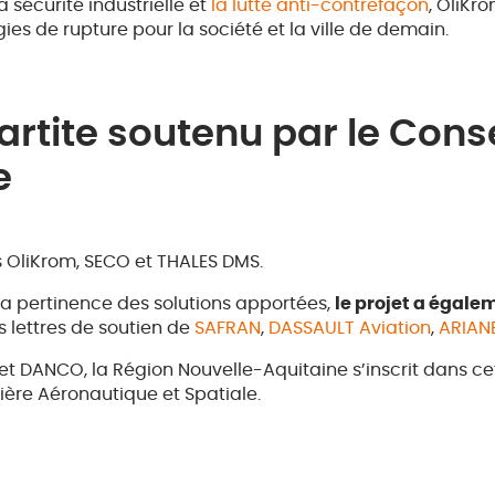
 sécurité industrielle et
la lutte anti-contrefaçon
, OliKr
es de rupture pour la société et la ville de demain.
rtite soutenu par le Conse
e
s OliKrom, SECO et THALES DMS.
 la pertinence des solutions apportées,
le projet a égalem
es lettres de soutien de
SAFRAN
,
DASSAULT Aviation
,
ARIAN
jet DANCO, la Région Nouvelle-Aquitaine s’inscrit dans
lière Aéronautique et Spatiale.