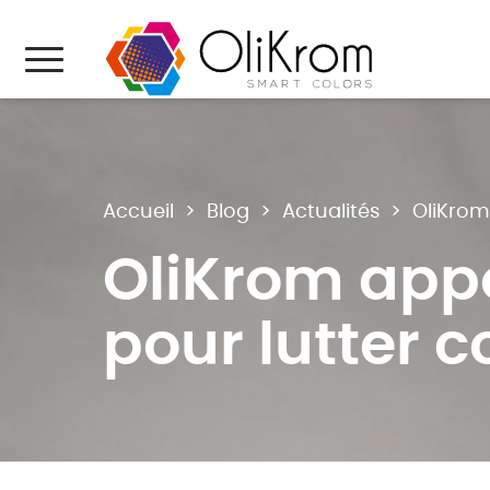
Aller au texte
Aller au menu
Menu
Accueil
>
Blog
>
Actualités
>
OliKrom
OliKrom appo
pour lutter c