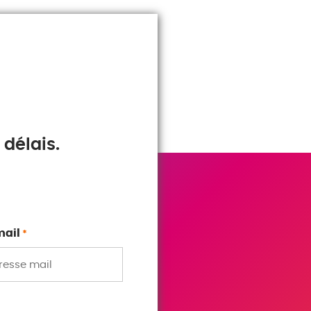
délais.
mail
*