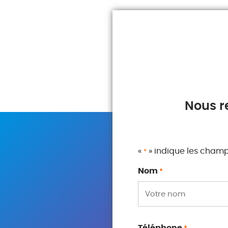
Nous r
«
» indique les cham
*
Nom
*