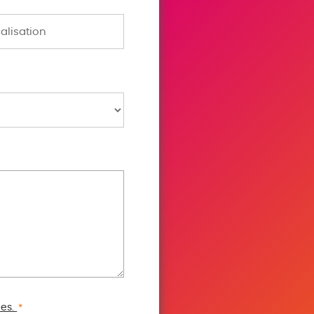
ées.
*