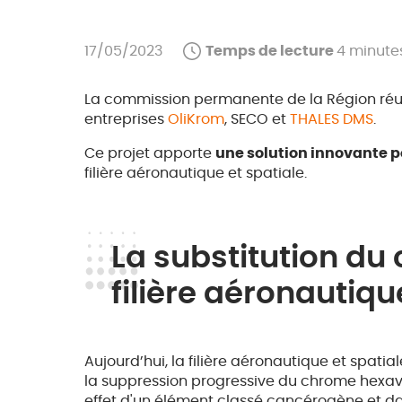
17/05/2023
Temps de lecture
4 minute
La commission permanente de la Région réuni
entreprises
OliKrom
, SECO et
THALES DMS
.
Ce projet apporte
une solution innovante p
filière aéronautique et spatiale.
La substitution du 
filière aéronautiqu
Aujourd’hui, la filière aéronautique et spati
la suppression progressive du chrome hexaval
effet d'un élément classé cancérogène et d