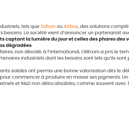
dustriels, tels que
Safran
ou
Airbus
, des solutions complè
s besoins. La société vient d’annoncer un partenariat a
aptant la lumière du jour et celles des phares des vo
téos dégradées
.
faires, non dévoilé, à l’international, OliKrom a pris le 
tenaires industriels dont les besoins sont tels qu’ils sont
ients solides ont permis une bonne valorisation dès le d
x pour commencer à produire en masse ses pigments. Un p
ustriels et R&D non délocalisables, comme souvent avec l