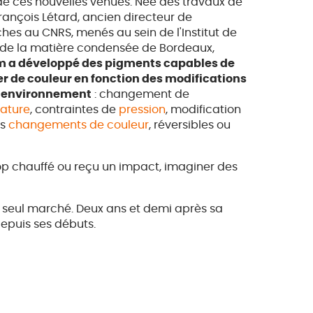
de ces nouvelles venues. Née des travaux de
ançois Létard, ancien directeur de
hes au CNRS, menés au sein de l'Institut de
 de la matière condensée de Bordeaux,
m a développé des pigments capables de
r de couleur en fonction des modifications
r environnement
: changement de
ature
, contraintes de
pression
, modification
es
changements de couleur
, réversibles ou
rop chauffé ou reçu un impact, imaginer des
n seul marché. Deux ans et demi après sa
depuis ses débuts.