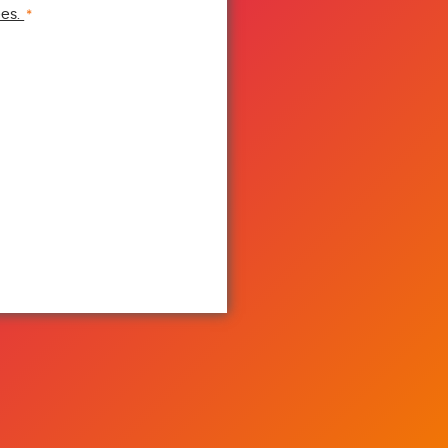
ées.
*