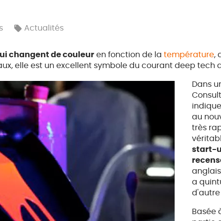
s
Actualités
qui changent de couleur
en fonction de la
température
,
ux, elle est un excellent symbole du courant deep tech 
Dans un
Consult
indiqu
au nou
très ra
véritab
start-u
recens
anglais
a quint
d'autre
Basée à