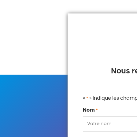
Nous r
«
» indique les cham
*
Nom
*