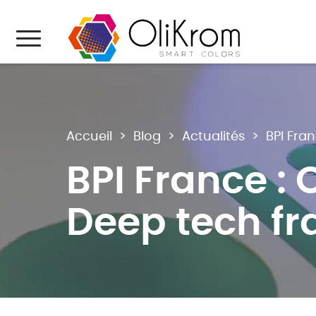
Aller au texte
Aller au menu
Menu
Accueil
>
Blog
>
Actualités
>
BPI Fra
BPI France : 
Deep tech fr