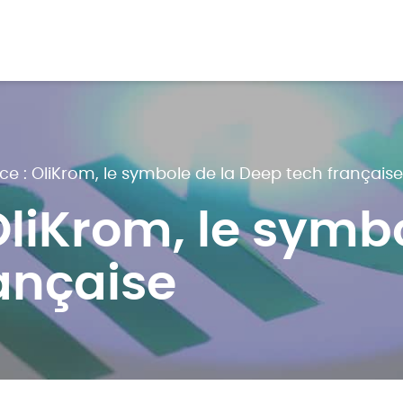
nce : OliKrom, le symbole de la Deep tech français
OliKrom, le symb
ançaise