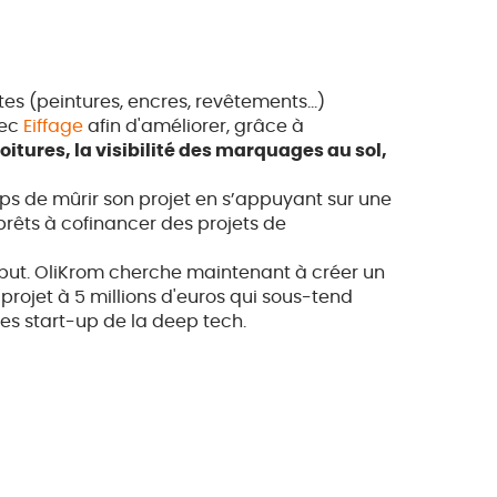
tes (peintures, encres, revêtements…)
vec
Eiffage
afin d'améliorer, grâce à
itures, la visibilité des marquages au sol,
temps de mûrir son projet en s’appuyant sur une
 prêts à cofinancer des projets de
ébut. OliKrom cherche maintenant à créer un
rojet à 5 millions d'euros qui sous-tend
es start-up de la deep tech.