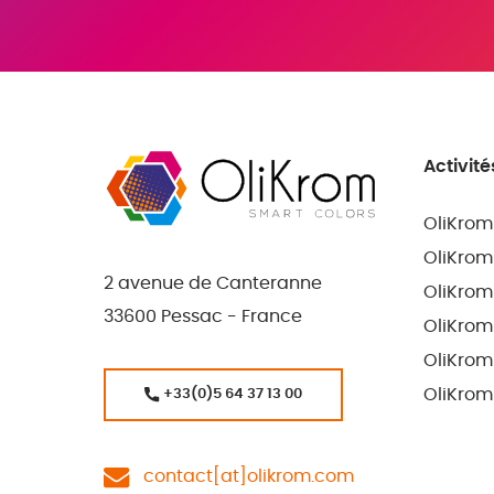
Activité
OliKrom
OliKrom
2 avenue de Canteranne
OliKrom
33600 Pessac - France
OliKrom
OliKrom
OliKrom
+33(0)5 64 37 13 00
contact[at]olikrom.com