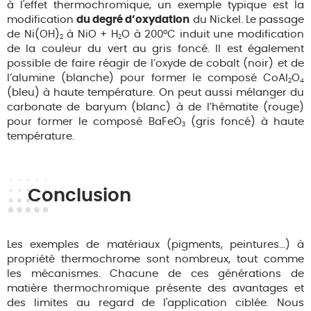
à l'effet thermochromique, un exemple typique est la
modification
du degré d’oxydation
du Nickel. Le passage
de Ni(OH)
à NiO + H
O à 200°C induit une modification
2
2
de la couleur du vert au gris foncé. Il est également
possible de faire réagir de l’oxyde de cobalt (noir) et de
l’alumine (blanche) pour former le composé CoAl
O
2
4
(bleu) à haute température. On peut aussi mélanger du
carbonate de baryum (blanc) à de l’hématite (rouge)
pour former le composé BaFeO
(gris foncé) à haute
3
température.
Conclusion
Les exemples de matériaux (pigments, peintures...) à
propriété thermochrome sont nombreux, tout comme
les mécanismes. Chacune de ces générations de
matière thermochromique présente des avantages et
des limites au regard de l'application ciblée. Nous