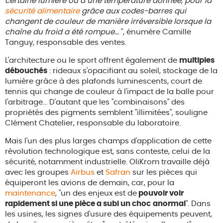
certaine lumière ou à une température donnée, pour la
sécurité alimentaire
grâce aux codes-barres qui
changent de couleur de manière irréversible lorsque la
chaîne du froid a été rompue...
", énumère Camille
Tanguy, responsable des ventes.
L'architecture ou le sport offrent également de
multiples
débouchés
: rideaux s'opacifiant au soleil, stockage de la
lumière grâce à des plafonds luminescents, court de
tennis qui change de couleur à l'impact de la balle pour
l'arbitrage... D'autant que les "combinaisons" des
propriétés des pigments semblent "illimitées", souligne
Clément Chatelier, responsable du laboratoire.
Mais l'un des plus larges champs d'application de cette
révolution technologique est, sans conteste, celui de la
sécurité, notamment industrielle. OliKrom travaille déjà
avec les groupes
Airbus
et
Safran
sur les pièces qui
équiperont les avions de demain, car, pour la
maintenance
, "un des enjeux est de
pouvoir voir
rapidement si une pièce a subi un choc
anormal
". Dans
les usines, les signes d'usure des équipements peuvent,